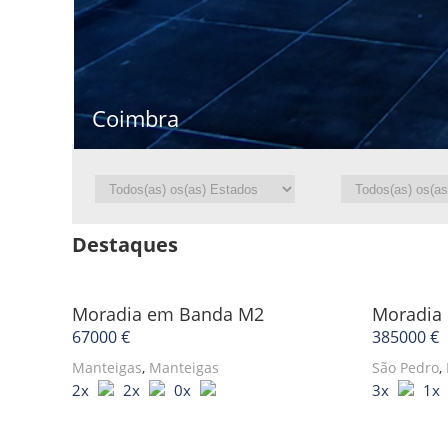
Coimbra
Destaques
Moradia em Banda
M2
Moradia
67000 €
385000 €
Manteigas
,
Manteigas
São Pedro
,
2x
2x
0x
3x
1x