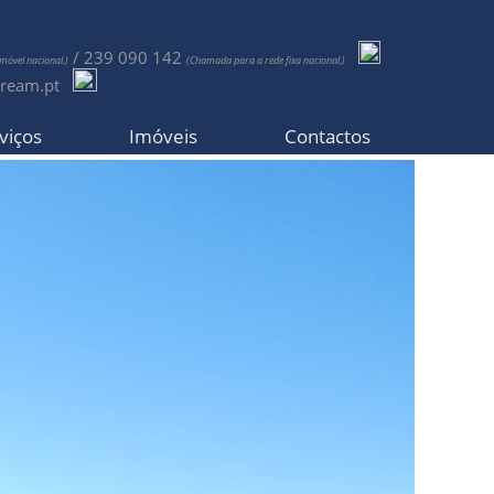
/ 239 090 142
óvel nacional.)
(Chamada para a rede fixa nacional.)
dream.pt
viços
Imóveis
Contactos