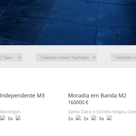
 Independente
M3
Moradia em Banda
M2
160000 €
Manteigas
Santa Clara e Castelo Viegas
,
Coi
0x
2x
2x
0x