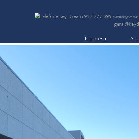
917 777 699
(Chamada para rede m
geral@key
Empresa
Ser