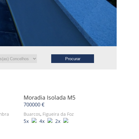
Moradia Isolada
M5
700000 €
mbra
Buarcos
,
Figueira da Foz
5x
4x
2x