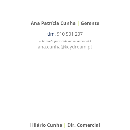
Ana Patrícia Cunha
|
Gerente
tlm.
910 501 207
(Chamada para rede móvel nacional.)
ana.cunha@keydream.pt
Hilário Cunha
|
Dir. Comercial