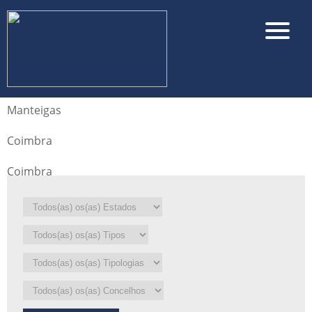
Manteigas
Coimbra
Coimbra
▼